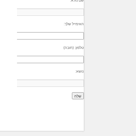
שם מלא:
האימייל שלך:
טלפון: (חובה)
נושא: